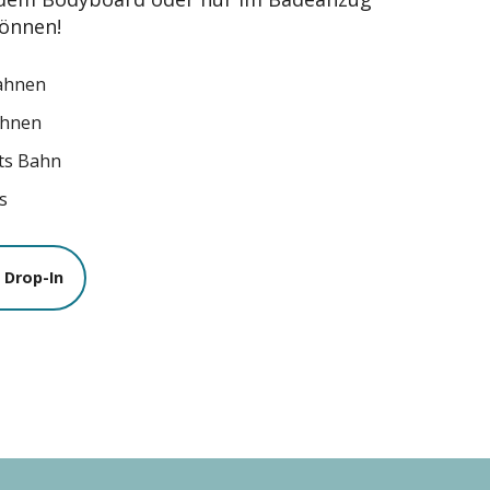
können!
ahnen
ahnen
ts Bahn
s
 Drop-In