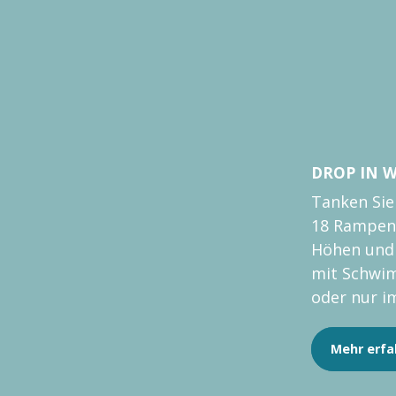
DROP IN 
Tanken Sie
18 Rampen
Höhen und 
mit Schwi
oder nur 
hinunterfah
Mehr erfa