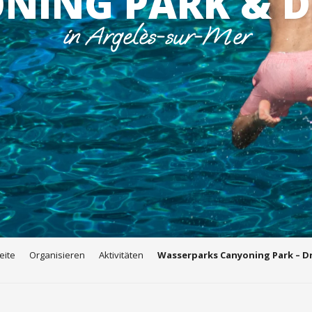
NING PARK & D
in Argelès-sur-Mer
eite
Organisieren
Aktivitäten
Wasserparks Canyoning Park – D