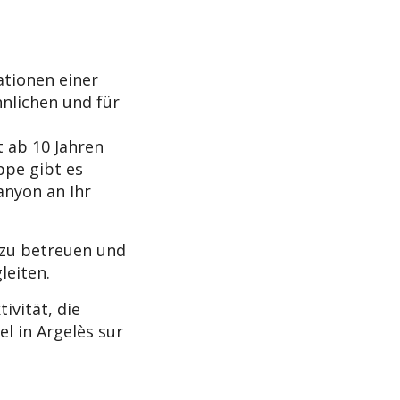
ationen einer
hnlichen und für
t ab 10 Jahren
ppe gibt es
anyon an Ihr
 zu betreuen und
leiten.
ivität, die
l in Argelès sur