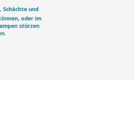
, Schächte und
können, oder im
 Rampen stürzen
en.
ris