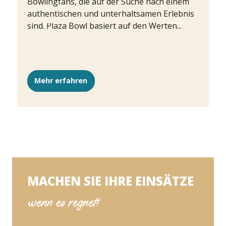
Bowlingfans, die auf der Suche nach einem
authentischen und unterhaltsamen Erlebnis
sind. Plaza Bowl basiert auf den Werten...
Mehr erfahren
Mehr
MACHEN SIE IHRE EINSÄTZE
wenn es regnet!