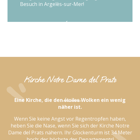
Besuch in Argelès-sur-Mer!
Kirche Notre Dame del Prats
Eine Kirche, die den ̶é̶t̶o̶i̶l̶e̶s̶ Wolken ein wenig
näher ist.
Wenn Sie keine Angst vor Regentropfen haben,
heben Sie die Nase, wenn Sie sich der Kirche Notre
Dame del Prats nähern. Ihr Glockenturm ist 34 Meter
hoch: der höchste des Departements!