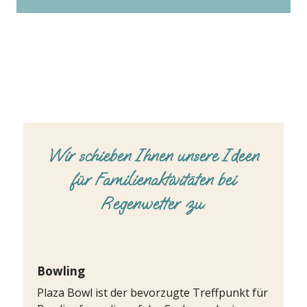
Wir schieben Ihnen unsere Ideen
für Familienaktivitäten bei
Regenwetter zu:
Bowling
LA SA
Plaza Bowl ist der bevorzugte Treffpunkt für
Spielz