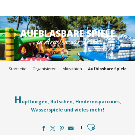
Aller
au
AUFBLASBARE SPIELE
contenu
in Argelès-sur-Mer
principal
Startseite
Organisieren
Aktivitäten
Aufblasbare Spiele
H
üpfburgen, Rutschen, Hindernisparcours,
Wasserspiele und vieles mehr!
Ajouter aux favori