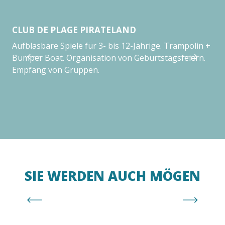
CLUB DE PLAGE PIRATELAND
CL
Aufblasbare Spiele für 3- bis 12-Jährige. Trampolin +
Ede
Bumper Boat. Organisation von Geburtstagsfeiern.
Niv
Empfang von Gruppen.
(Ba
Spi
SIE WERDEN AUCH MÖGEN
Wasserparks Canyoning Park – Drop-In