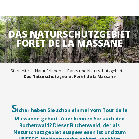
Aller
au
DAS NATURSCHUTZGEBIET
contenu
FORÊT DE LA MASSANE
principal
Startseite
Natur Erleben
Parks und Naturschutzgebiete
Das Naturschutzgebiet Forêt de la Massane
S
icher haben Sie schon einmal vom Tour de la
Massanne gehört. Aber kennen Sie auch den
Buchenwald? Dieser Buchenwald, der als
Naturschutzgebiet ausgewiesen ist und zum
UNESCO-Weltnaturerbe gehört, steht im