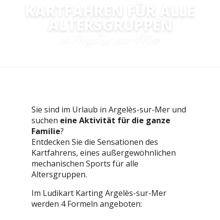
KARTFAHREN FÜR ALLE
ALTERSGRUPPEN
Aller
in Argelès-sur-Mer
Startseite
Mikroabenteuer
Wir haben getestet
au
Kartfahren für alle Altersgruppen
contenu
principal
Sie sind im Urlaub in Argelès-sur-Mer und
suchen
eine Aktivität für die ganze
Familie
?
Entdecken Sie die Sensationen des
Kartfahrens, eines außergewöhnlichen
mechanischen Sports für alle
Altersgruppen.
Im Ludikart Karting Argelès-sur-Mer
werden 4 Formeln angeboten: