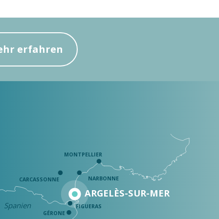
hr erfahren
MONTPELLIER
NARBONNE
CARCASSONNE
ARGELÈS-SUR-MER
Spanien
FIGUERAS
GÉRONE