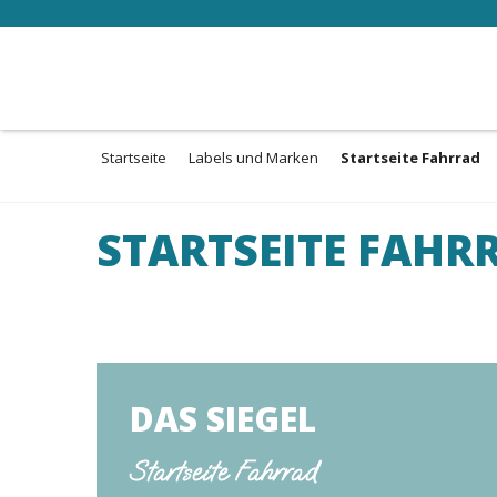
Aller
au
contenu
principal
Startseite
Labels und Marken
Startseite Fahrrad
STARTSEITE FAHR
DAS SIEGEL
Startseite Fahrrad