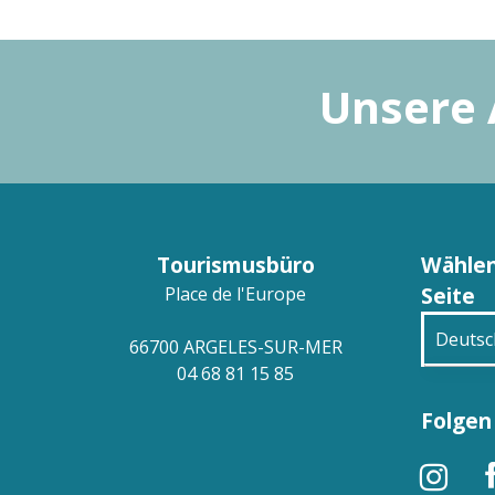
Unsere 
Tourismusbüro
Wählen
Seite
Place de l'Europe
Deutsc
66700 ARGELES-SUR-MER
04 68 81 15 85
França
Folgen 
Engli