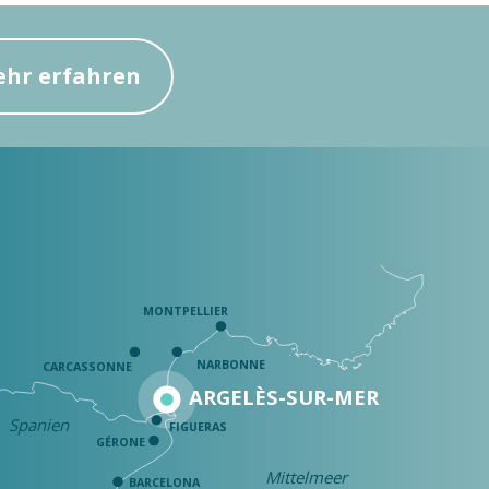
hr erfahren
MONTPELLIER
NARBONNE
CARCASSONNE
ARGELÈS-SUR-MER
Spanien
FIGUERAS
GÉRONE
Mittelmeer
BARCELONA