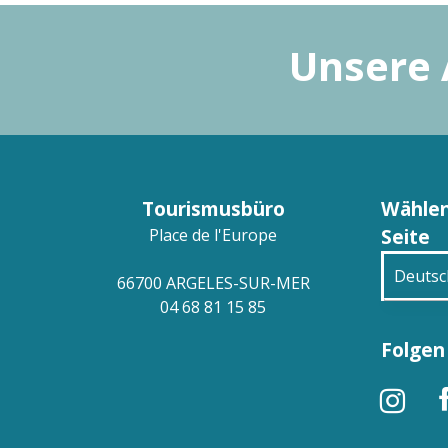
Unsere 
Tourismusbüro
Wählen
Seite
Place de l'Europe
Deutsc
66700 ARGELES-SUR-MER
04 68 81 15 85
França
Folgen 
Engli
Españ