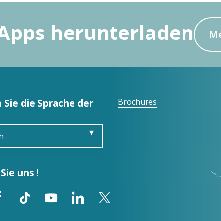
Apps herunterladen
Me
 Sie die Sprache der
Brochures
h
is
Sie uns !
sh
ol