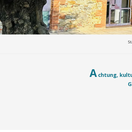
St
A
chtung, kult
G