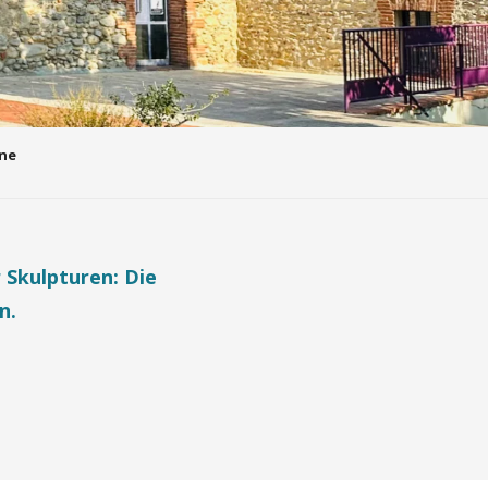
nne
 Skulpturen: Die
n.
ris