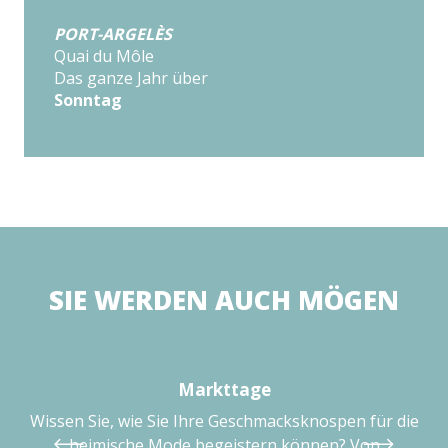
PORT-ARGELÈS
Quai du Môle
Das ganze Jahr über
Sonntag
SIE WERDEN AUCH MÖGEN
Markttage
Wissen Sie, wie Sie Ihre Geschmacksknospen für die
heimische Mode begeistern können? Von
t