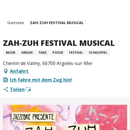
Aller
Startseite
ZAH-ZUH FESTIVAL MUSICAL
au
contenu
principal
ZAH-ZUH FESTIVAL MUSICAL
MUSIK
SINGEN
TANZ
POESIE
FESTIVAL
SCHAUSPIEL
Chemin de Valmy, 66700 Argelès-sur-Mer
Anfahrt
Ich fahre mit dem Zug hin!
Ajouter aux favoris
Teilen