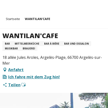
Aller
Startseite
WANTILAN'CAFE
au
contenu
principal
WANTILAN'CAFE
BAR
MITTELMEERKÜCHE
BAR À BIÈRE
BAR UND EISSALON
MUSIKBAR
BRAUEREI
18 allée Jules Aroles, Argelès-Plage, 66700 Argelès-sur-
Mer
Anfahrt
Ich fahre mit dem Zug hin!
Ajouter aux favoris
Teilen