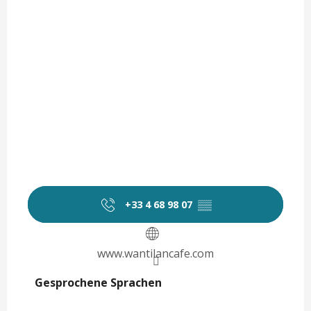
+33 4 68 98 07
▒▒
www.wantilancafe.com
Gesprochene Sprachen
Gesprochene Sprachen