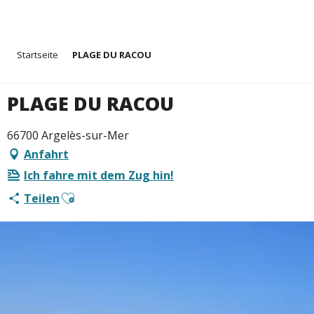
Aller
Startseite
PLAGE DU RACOU
au
contenu
principal
PLAGE DU RACOU
66700 Argelès-sur-Mer
Anfahrt
Ich fahre mit dem Zug hin!
Ajouter aux favoris
Teilen