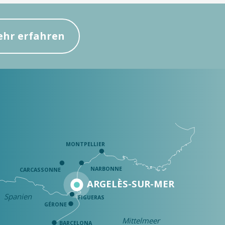
hr erfahren
MONTPELLIER
NARBONNE
CARCASSONNE
ARGELÈS-SUR-MER
Spanien
FIGUERAS
GÉRONE
Mittelmeer
BARCELONA