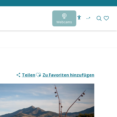
--°
Webcams
Accessibilité
Suche
Voir le
Ajouter aux favoris
Teilen
Zu Favoriten hinzufügen