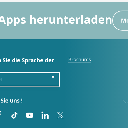
Apps herunterladen
Me
 Sie die Sprache der
Brochures
h
is
Sie uns !
sh
ol