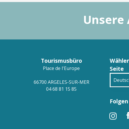
Unsere 
Tourismusbüro
Wählen
Seite
Place de l'Europe
Deutsc
66700 ARGELES-SUR-MER
04 68 81 15 85
França
Folgen 
Engli
Españ