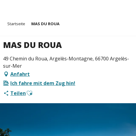
Aller
Startseite
MAS DU ROUA
au
contenu
principal
MAS DU ROUA
49 Chemin du Roua, Argelès-Montagne, 66700 Argelès-
sur-Mer
Anfahrt
Ich fahre mit dem Zug hin!
Ajouter aux favoris
Teilen