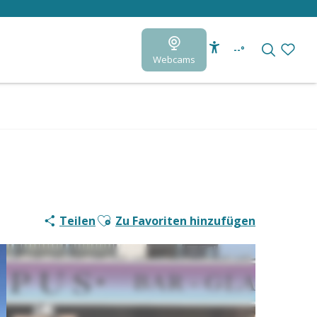
--°
Webcams
Accessibilité
Suche
Voir le
Ajouter aux favoris
Teilen
Zu Favoriten hinzufügen