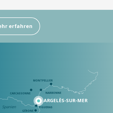
hr erfahren
MONTPELLIER
NARBONNE
CARCASSONNE
ARGELÈS-SUR-MER
Spanien
FIGUERAS
GÉRONE