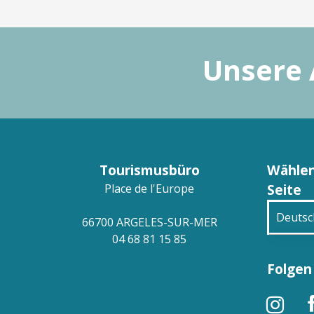
Unsere 
Tourismusbüro
Wählen
Seite
Place de l'Europe
Deutsc
66700 ARGELES-SUR-MER
04 68 81 15 85
França
Folgen 
Engli