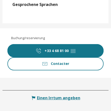
Gesprochene Sprachen
Gesprochene Sprachen
Buchung/reservierung
+33 4 68 81 00
▒▒
Contacter
Einen Irrtum angeben