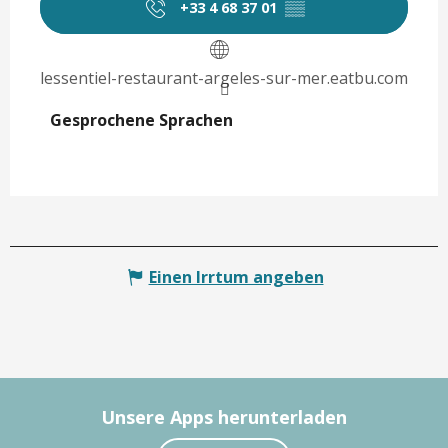
+33 4 68 37 01
▒▒
lessentiel-restaurant-argeles-sur-mer.eatbu.com
Gesprochene Sprachen
Gesprochene Sprachen
Einen Irrtum angeben
Unsere Apps herunterladen