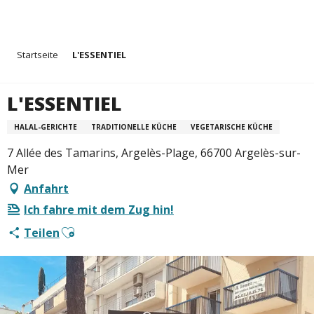
Aller
Startseite
L'ESSENTIEL
au
contenu
principal
L'ESSENTIEL
HALAL-GERICHTE
TRADITIONELLE KÜCHE
VEGETARISCHE KÜCHE
7 Allée des Tamarins, Argelès-Plage, 66700 Argelès-sur-
Mer
Anfahrt
Ich fahre mit dem Zug hin!
Ajouter aux favoris
Teilen