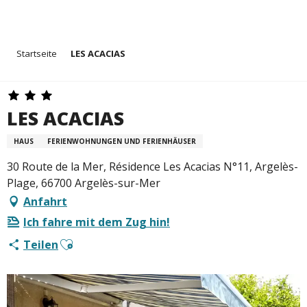
Aller
Startseite
LES ACACIAS
au
contenu
principal
LES ACACIAS
HAUS
FERIENWOHNUNGEN UND FERIENHÄUSER
30 Route de la Mer, Résidence Les Acacias N°11, Argelès-
Plage, 66700 Argelès-sur-Mer
Anfahrt
Ich fahre mit dem Zug hin!
Ajouter aux favoris
Teilen