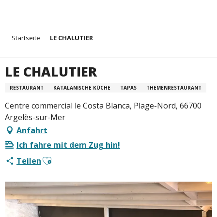
Aller
Startseite
LE CHALUTIER
au
contenu
principal
LE CHALUTIER
RESTAURANT
KATALANISCHE KÜCHE
TAPAS
THEMENRESTAURANT
Centre commercial le Costa Blanca, Plage-Nord, 66700
Argelès-sur-Mer
Anfahrt
Ich fahre mit dem Zug hin!
Ajouter aux favoris
Teilen