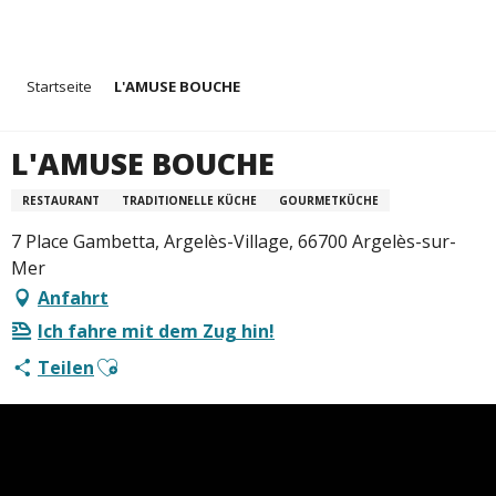
Aller
Startseite
L'AMUSE BOUCHE
au
contenu
principal
L'AMUSE BOUCHE
RESTAURANT
TRADITIONELLE KÜCHE
GOURMETKÜCHE
7 Place Gambetta, Argelès-Village, 66700 Argelès-sur-
Mer
Anfahrt
Ich fahre mit dem Zug hin!
Ajouter aux favoris
Teilen