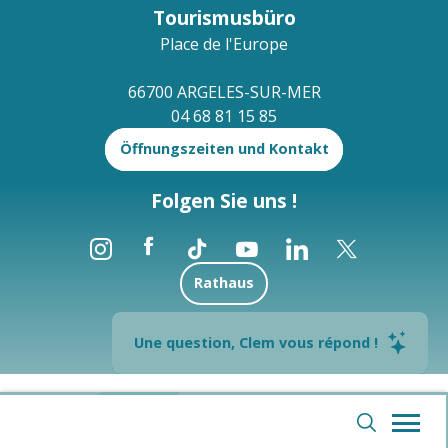
Tourismusbüro
Place de l'Europe
66700 ARGELES-SUR-MER
04 68 81 15 85
Öffnungszeiten und Kontakt
Folgen Sie uns !
Rathaus
Brochures
Une question, Clem vous répond !
--°
Rechtliche Hinweise
Sitemap
Webcams
Suche
Favoriten
Voir les favoris
Accessibilité
Accessibilité