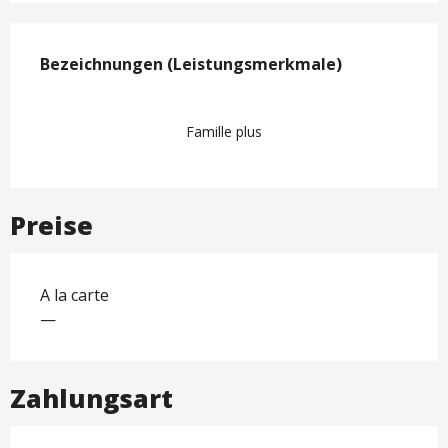
Leistungensmöglichkeiten
Bezeichnungen (Leistungsmerkmale)
Bezeichnungen (Leistungsmerkmale)
Famille plus
Preise
A la carte
—
Zahlungsart