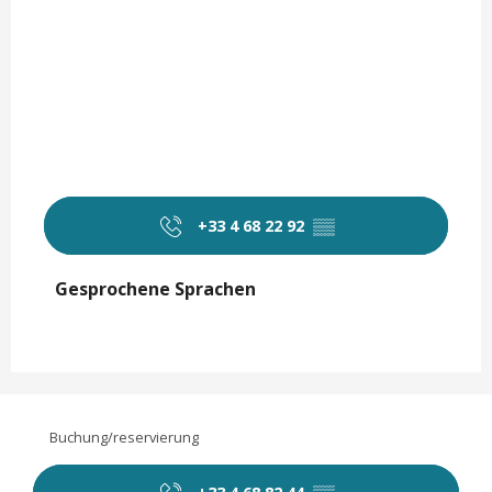
+33 4 68 22 92
▒▒
Gesprochene Sprachen
Gesprochene Sprachen
Buchung/reservierung