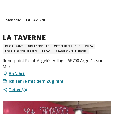
Aller
Startseite
LA TAVERNE
au
contenu
principal
LA TAVERNE
RESTAURANT
GRILLGERICHTE
MITTELMEERKÜCHE
PIZZA
LOKALE SPEZIALITÄTEN
TAPAS
TRADITIONELLE KÜCHE
Rond-point Pujol, Argelès-Village, 66700 Argelès-sur-
Mer
Anfahrt
Ich fahre mit dem Zug hin!
Ajouter aux favoris
Teilen