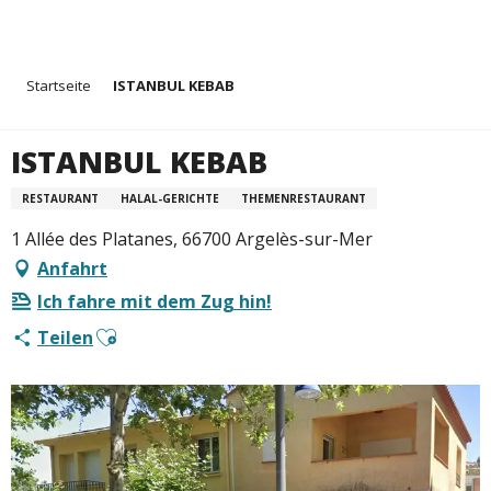
Aller
Startseite
ISTANBUL KEBAB
au
contenu
principal
ISTANBUL KEBAB
RESTAURANT
HALAL-GERICHTE
THEMENRESTAURANT
1 Allée des Platanes, 66700 Argelès-sur-Mer
Anfahrt
Ich fahre mit dem Zug hin!
Ajouter aux favoris
Teilen