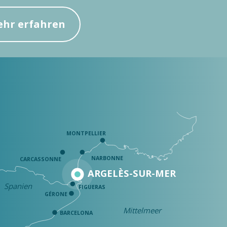
hr erfahren
MONTPELLIER
NARBONNE
CARCASSONNE
ARGELÈS-SUR-MER
Spanien
FIGUERAS
GÉRONE
Mittelmeer
BARCELONA