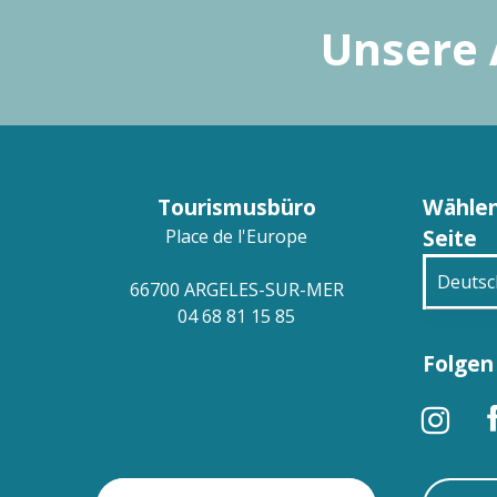
Unsere 
Tourismusbüro
Wählen
Seite
Place de l'Europe
Deutsc
66700 ARGELES-SUR-MER
04 68 81 15 85
França
Folgen 
Engli
Españ