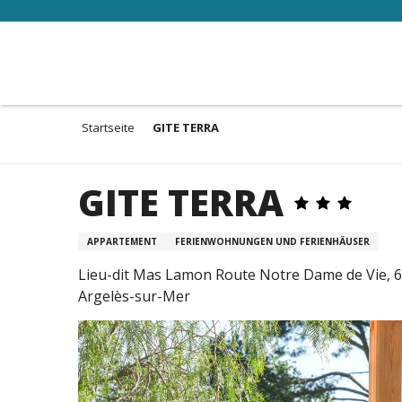
Aller
au
contenu
principal
Startseite
GITE TERRA
GITE TERRA
APPARTEMENT
FERIENWOHNUNGEN UND FERIENHÄUSER
Lieu-dit Mas Lamon Route Notre Dame de Vie, 
Argelès-sur-Mer