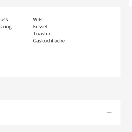
luss
WIFI
eizung
Kessel
Toaster
Gaskochfläche
—