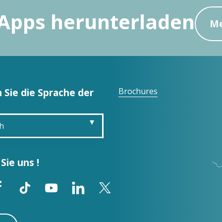
Apps herunterladen
Me
 Sie die Sprache der
Brochures
h
is
Sie uns !
sh
ol