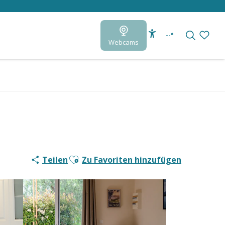
--°
Webcams
Accessibilité
Suche
Voir le
Ajouter aux favoris
Teilen
Zu Favoriten hinzufügen