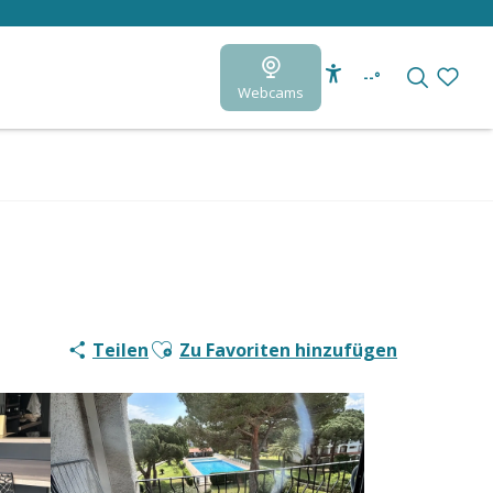
--°
Webcams
Accessibilité
Suche
Voir le
Ajouter aux favoris
Teilen
Zu Favoriten hinzufügen