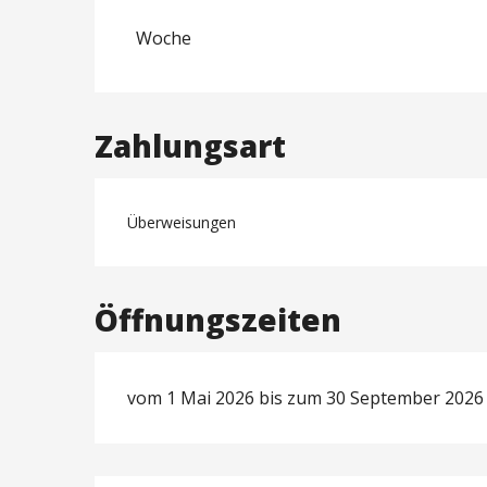
ab
1 Mai 2026
bis zum
27 Juni 2026
Woche
ab
28 Juni 2026
bis zum
11 Juli 2026
ab
11 Juli 2026
bis zum
24 Juli 2026
Zahlungsart
Überweisungen
Öffnungszeiten
vom 1 Mai 2026 bis zum 30 September 2026