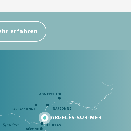
hr erfahren
MONTPELLIER
NARBONNE
CARCASSONNE
ARGELÈS-SUR-MER
Spanien
FIGUERAS
GÉRONE