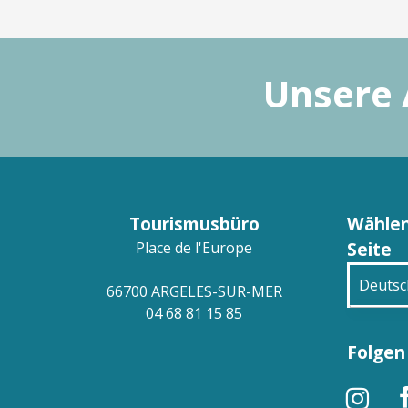
Unsere 
Tourismusbüro
Wählen
Seite
Place de l'Europe
Deutsc
66700 ARGELES-SUR-MER
04 68 81 15 85
França
Folgen 
Engli