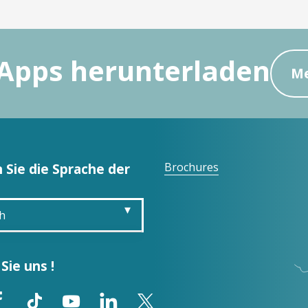
Apps herunterladen
Me
 Sie die Sprache der
Brochures
h
is
Sie uns !
sh