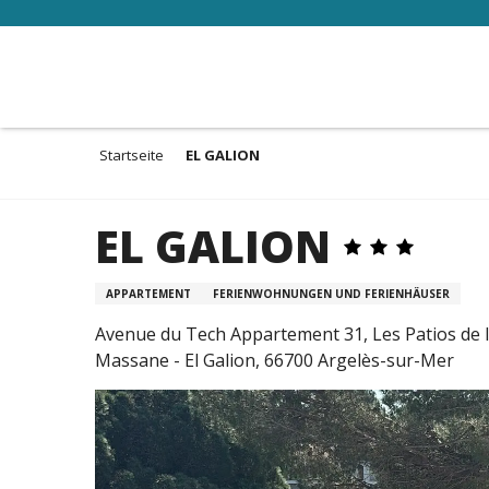
Aller
au
contenu
principal
Startseite
EL GALION
EL GALION
APPARTEMENT
FERIENWOHNUNGEN UND FERIENHÄUSER
Avenue du Tech Appartement 31, Les Patios de 
Massane - El Galion, 66700 Argelès-sur-Mer