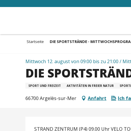
Aller
au
contenu
principal
Startseite
DIE SPORTSTRÄNDE - MITTWOCHSPROGR
Mittwoch 12. august von 09:00 bis zu 21:00 / Mitt
DIE SPORTSTRÄN
SPORT UND FREIZEIT
AKTIVITÄTEN IN FREIER NATUR
SPORT
66700 Argelès-sur-Mer
Anfahrt
Ich f
Beschreibung
STRAND ZENTRUM (P4) 09.00 Uhr VELO TO