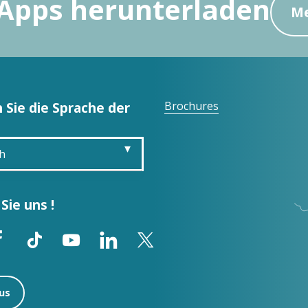
Apps herunterladen
Me
 Sie die Sprache der
Brochures
h
is
Sie uns !
sh
ol
us