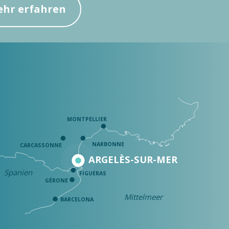
hr erfahren
MONTPELLIER
NARBONNE
CARCASSONNE
ARGELÈS-SUR-MER
Spanien
FIGUERAS
GÉRONE
Mittelmeer
BARCELONA