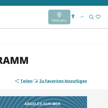
--°
Webcams
Accessibilité
Suche
Voir le
GRAMM
Ajouter aux favoris
Teilen
Zu Favoriten hinzufügen