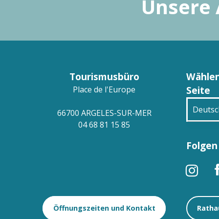
Unsere 
Tourismusbüro
Wählen
Seite
Place de l'Europe
Deutsc
66700 ARGELES-SUR-MER
04 68 81 15 85
França
Folgen 
Engli
Españ
Öffnungszeiten und Kontakt
Ratha