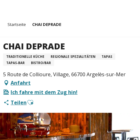
Aller
Startseite
CHAI DEPRADE
au
contenu
principal
CHAI DEPRADE
TRADITIONELLE KÜCHE
REGIONALE SPEZIALITÄTEN
TAPAS
TAPAS-BAR
BISTRO/BAR
5 Route de Collioure, Village, 66700 Argelès-sur-Mer
Anfahrt
Ich fahre mit dem Zug hin!
Ajouter aux favoris
Teilen