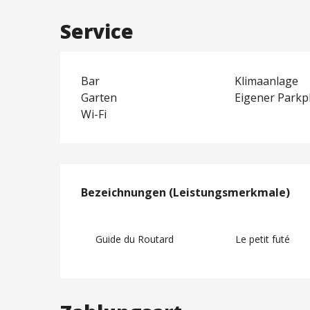
Service
Bar
Klimaanlage
Garten
Eigener Parkp
Wi-Fi
Leistungensmög
Bezeichnungen (Leistungsmerkmale)
Bezeichnungen (Leistungsmerkmale)
Guide du Routard
Le petit futé