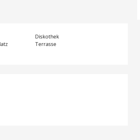
Diskothek
latz
Terrasse
lichkeiten