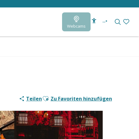
--°
Webcams
Accessibilité
Suche
Voir le
Ajouter aux favoris
Teilen
Zu Favoriten hinzufügen