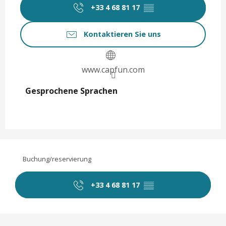
+33 4 68 81 17
▒▒
Kontaktieren Sie uns
www.capfun.com
Gesprochene Sprachen
Gesprochene Sprachen
Buchung/reservierung
+33 4 68 81 17
▒▒