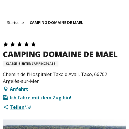
Aller
Startseite
CAMPING DOMAINE DE MAEL
au
contenu
principal
CAMPING DOMAINE DE MAEL
KLASSIFIZIERTER CAMPINGPLATZ
Chemin de l'Hospitalet Taxo d'Avall, Taxo, 66702
Argelès-sur-Mer
Anfahrt
Ich fahre mit dem Zug hin!
Ajouter aux favoris
Teilen