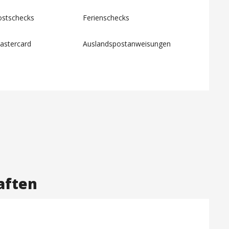
ostschecks
Ferienschecks
astercard
Auslandspostanweisungen
aften