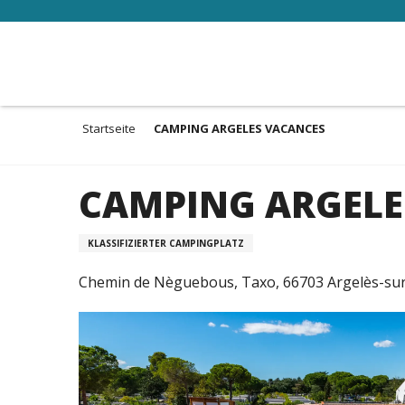
Aller
au
contenu
principal
Startseite
CAMPING ARGELES VACANCES
CAMPING ARGELE
KLASSIFIZIERTER CAMPINGPLATZ
Chemin de Nèguebous, Taxo, 66703 Argelès-su