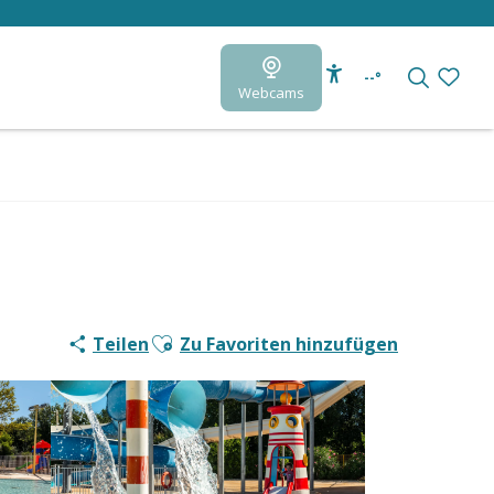
--°
Webcams
Accessibilité
Suche
Voir le
Ajouter aux favoris
Teilen
Zu Favoriten hinzufügen