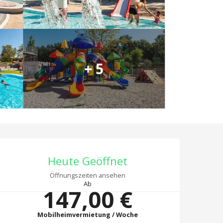
+ 5
Öffnungszeiten & 
Heute Geöffnet
Öffnungszeiten ansehen
Ab
147,00 €
Mobilheimvermietung / Woche