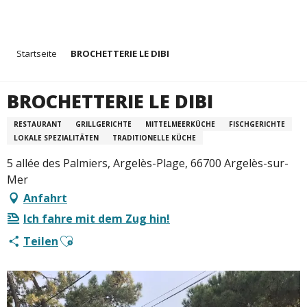
Aller
Startseite
BROCHETTERIE LE DIBI
au
contenu
principal
BROCHETTERIE LE DIBI
RESTAURANT
GRILLGERICHTE
MITTELMEERKÜCHE
FISCHGERICHTE
LOKALE SPEZIALITÄTEN
TRADITIONELLE KÜCHE
5 allée des Palmiers, Argelès-Plage, 66700 Argelès-sur-
Mer
Anfahrt
Ich fahre mit dem Zug hin!
Ajouter aux favoris
Teilen