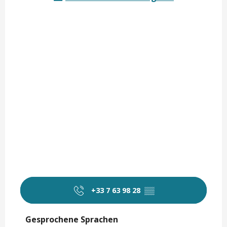
+33 7 63 98 28
▒▒
Gesprochene Sprachen
Gesprochene Sprachen