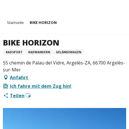
Aller
Startseite
BIKE HORIZON
au
contenu
principal
BIKE HORIZON
RADSPORT
RADWANDERN
GELÄNDEWAGEN
55 chemin de Palau del Vidre, Argelès-ZA, 66700 Argelès-
sur-Mer
Anfahrt
Ich fahre mit dem Zug hin!
Ajouter aux favoris
Teilen