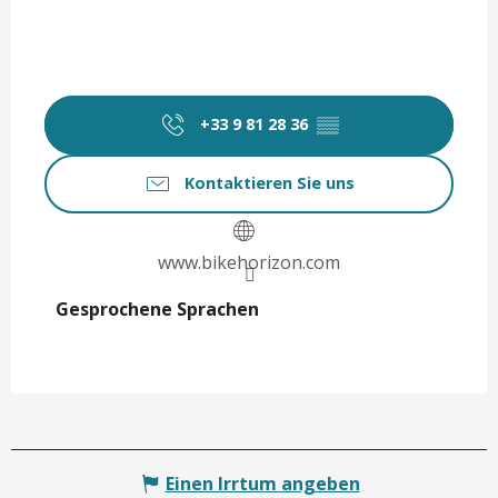
+33 9 81 28 36
▒▒
Kontaktieren Sie uns
www.bikehorizon.com
Gesprochene Sprachen
Gesprochene Sprachen
Einen Irrtum angeben