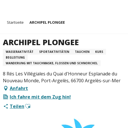
Aller
Startseite
ARCHIPEL PLONGEE
au
contenu
principal
ARCHIPEL PLONGEE
WASSERAKTIVITÄT
SPORTAKTIVITÄTEN
TAUCHEN
KURS
BEGLEITUNG
WANDERUNG MIT TAUCHMASKE, FLOSSEN UND SCHNORCHEL
8 Rés Les Villégiales du Quai d'Honneur Esplanade du
Nouveau Monde, Port-Argelès, 66700 Argelès-sur-Mer
Anfahrt
Ich fahre mit dem Zug hin!
Ajouter aux favoris
Teilen