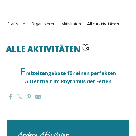
Aller
Startseite
Organisieren
Aktivitäten
Alle Aktivitäten
au
contenu
principal
Ajouter aux favoris
ALLE AKTIVITÄTEN
F
reizeitangebote für einen perfekten
Aufenthalt im Rhythmus der Ferien
BLUE BEAR CYCLES
LE TI CLUB
GALERIE MARIANNE
Andere Aktivitäten
GARDEN SPA