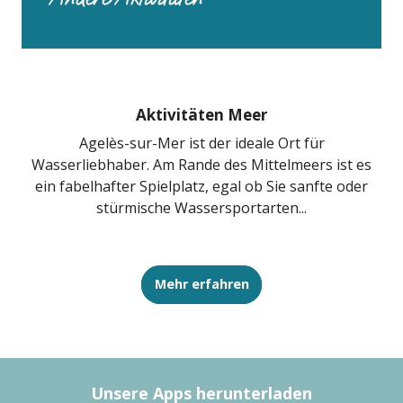
CLUB DE PLAGE ACAPULCO LIDO CLUB
BOWLING PLAZA BOWL
AQUAVISTA - VISION SOUS-MARINE
LA SIRENE PLONGEE
CAPEOLE
DROP IN WATER JUMP PARK
Aktivitäten Meer
VELOCATION
Agelès-sur-Mer ist der ideale Ort für
D
CLUB DE PLAGE WATER SPORT AVENTURE
Wasserliebhaber. Am Rande des Mittelmeers ist es
li
ein fabelhafter Spielplatz, egal ob Sie sanfte oder
stürmische Wassersportarten...
Mehr erfahren
Unsere Apps herunterladen